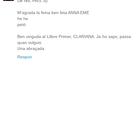
De res, PAÍS :o)
M'agrada la feina ben feta ANNA EME
he he
petó
Ben vinguda al Llibre Primer, CLARIANA. Ja ho saps, passa
quan vulguis
Una abraçada
Respon