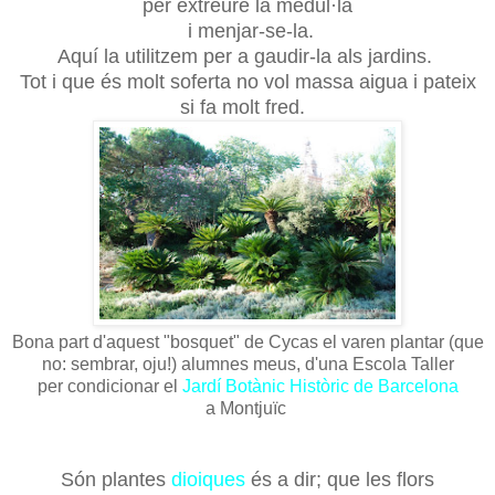
per extreure la medul·la
i menjar-se-la.
Aquí la utilitzem per a gaudir-la als jardins.
Tot i que és molt soferta no vol massa aigua i pateix
si fa molt fred.
Bona part d'aquest "bosquet" de Cycas el varen plantar (que
no: sembrar, oju!) alumnes meus, d'una Escola Taller
per condicionar el
Jardí Botànic Històric de Barcelona
a Montjuïc
Són plantes
dioiques
és a dir; que les flors