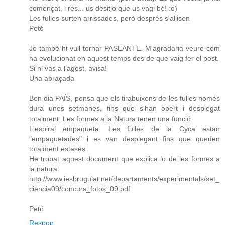
començat, i res... us desitjo que us vagi bé! :o)
Les fulles surten arrissades, però després s'allisen
Petó
Jo també hi vull tornar PASEANTE. M'agradaria veure com
ha evolucionat en aquest temps des de que vaig fer el post.
Si hi vas a l'agost, avisa!
Una abraçada
Bon dia PAÍS, pensa que els tirabuixons de les fulles només
dura unes setmanes, fins que s'han obert i desplegat
totalment. Les formes a la Natura tenen una funció:
L'espiral empaqueta. Les fulles de la Cyca estan
"empaquetades" i es van desplegant fins que queden
totalment esteses.
He trobat aquest document que explica lo de les formes a
la natura:
http://www.iesbrugulat.net/departaments/experimentals/set_
ciencia09/concurs_fotos_09.pdf
Petó
Respon