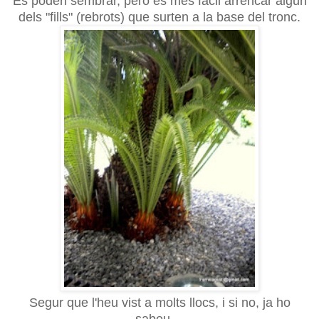
Es poden sembrar, però és més fàcil arrencar algun
dels "fills" (rebrots) que surten a la base del tronc.
Segur que l'heu vist a molts llocs, i si no, ja ho
sabeu...