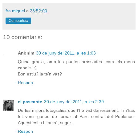
fra miquel
a
23:52:00
Comparteix
10 comentaris:
Anònim
30 de juny del 2011, a les 1:03
Quina gràcia, amb les puntes arrissades...com els meus
cabells! :)
Bon estiu? ja te'n vas?
Respon
el paseante
30 de juny del 2011, a les 2:39
De les millors fotografies que t'he vist darrerament. I m'has
fet venir ganes de tornar al Parc central del Poblenou.
Aquest estiu hi aniré, segur.
Respon