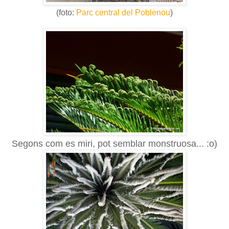
(foto:
Parc central del Poblenou
)
Segons com es miri, pot semblar monstruosa... :o)